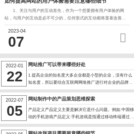
如何提高网站的用户体验需要注意哪些细节
1、关注与用户的互动首先，作为一个想要拥有用户体验的网
站，与用户的互动是必不可少的，任何形式的互动都将显著改善用
户体验。无论是什么类型的体验，如果只是用户访问网站的单向传
2023-04
播方式，用户体验都不会超过有*交互的网站。如何增加与用户的互
07
动?例如，在网站上填写联系信息、客户服务和其他入口点是与用户
真正沟通和互动的更直接的方式。此外，网站还可以根据用户的反
馈进行改进。如果网站采用用户评论的内容，无疑会让用户
网站推广可以带来哪些好处
2022-01
22
1.提高企业的知名度大多企业都是小型的企业，没有什么
知名度，所以要结合互联网网络推广进行对企业的品牌提
升的同时把企业的知名度提升上去，让更多的人群知道。
2.增加用户粘度客户购买企业的产品，对产品的质量等方
网站制作中的产品策划思维探索
2022-07
面都认可，就会认准企业的这个产品，所以客户会对企业
05
产品定义产品定义主要是解决它是什么问题。例如:中国
产生一种依赖性同时粘度也增加了不少。3.长期的稳定性
动的手机游戏产品定义:手机游戏是指通过移动终端通过
企业通过长期的推广和网络营销，会使企业的网站稳定性
线网络使用游戏产品和相关服务的业务。手机游戏产品包
增加，网络推广不是短期就能出现效果的是需要通
括单机游戏、手机网络游戏和图形游戏。当然，上面已经
网站改版项目需要留意哪些细节