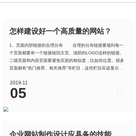
怎样建设好一个高质量的网站？
1、页面内部链接的合理分布 合理的分布链接要做到每一
个页面都要有一个链接链回主页。顶部的LOGO这样的链接。
二级页面和内容页面要避免页面的相似度，比如你位置。很多
页面都有“热门推荐、相关推荐”等栏目，这些栏目应该显示和
本页面相关的内容，而不是每个页面都显示一模一样的内容，
2019-11
还应该配上相关的关键词，如“广州网站建设、广州网站制
05
作”等等。 2、页面标题、关键词和描述
企业网站制作设计应具备的技能