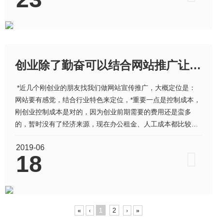
创业除了勤奋可以结合网站推广让业务倍增
*近几个刚创业的朋友找我们做网站宣传推广，大概定位是：
网站要有感觉，结合行业特色来定位，*重要一点是控制成本，
刚创业控制成本是对的，因为创业前期需要的费用还是蛮多
的，暂时没有了经济来源，现在办公租金、人工成本都比较高,
创业是艰辛的，也是快乐的。 如果在控制成本方面考虑，是
2019-06
对的，但是在网络时代的今天，需要选择好网站设计定位，如
18
果单纯从价格上选择产品，*终是选择了
1
2
«
‹
›
»