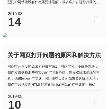
型门户网站建设有什么需要注意的？很多客户在进行行业的门
户网站建设之初的设想都是很庞大的，这导致在网站的定位和
2019-08
用户群的针对性上都非常的薄弱。并且对于这样一个庞大的门
14
户网站来说持续投入的成本、维护的工作量、整合资源的范
围、运营的力度都是惊人的
关于网页打开问题的原因和解决方法
网站打开速度慢原因和解决方法1：网站空间太小解决方法：
我们应该选择那些有实力的空间服务商，选择双线或多线的主
机，选择国内的空间;2：网站拥有太多的动态参数解决方法：
我们可以把页面HTML静态化来增加网站的打开速度，畅优网
络已实现网站页面HTML静态化。3：太多的图片和CSS文件解
2019-08
决方法：我们在对网页进行美工的时候千万要注意这一点，在
10
制作过程中，能够用CSS样式表来实现的网站布局，就千万不