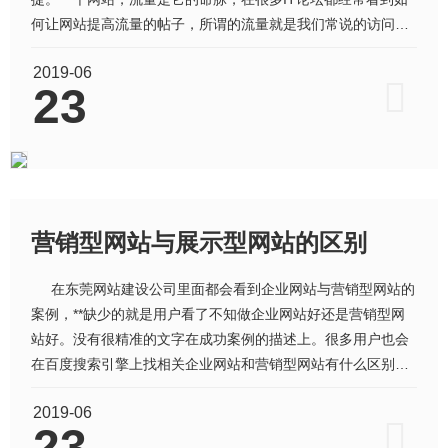
何让网站提高流量的帖子，所谓的流量就是我们常说的访问
量。下面网站设计公司的工作人员给大家提几点意见。 一．
2019-06
光鲜亮丽的网站页面 &nb
23
营销型网站与展示型网站的区别
在东莞网站建设公司里面都会看到企业网站与营销型网站的
案例，**缺少的就是用户看了不知做企业网站好还是营销型网
站好。没有很精准的文字在成功案例的描述上。很多用户也会
在百度搜索引擎上找相关企业网站和营销型网站有什么区别？
答案都不是很全面。那么根据东莞网站建设经验留下此文章，
2019-06
相信它会给客户带来更好的方向。 **，从它们两个定义区
23